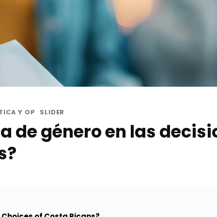
TICA Y OP
SLIDER
a de género en las decisi
s?
g Choices of Costa Ricans?