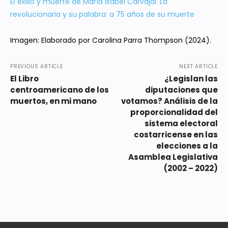
El exilio y muerte de María Isabel Carvajal. La
revolucionaria y su palabra: a 75 años de su muerte
Imagen: Elaborado por Carolina Parra Thompson (2024).
PREVIOUS ARTICLE
NEXT ARTICLE
El Libro
¿Legislan las
centroamericano de los
diputaciones que
muertos, en mi mano
votamos? Análisis de la
proporcionalidad del
sistema electoral
costarricense en las
elecciones a la
Asamblea Legislativa
(2002 – 2022)