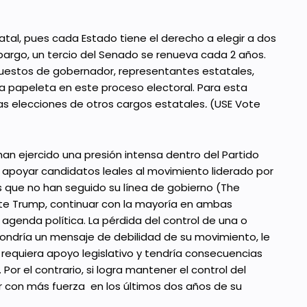
tatal, pues cada Estado tiene el derecho a elegir a dos
bargo, un tercio del Senado se renueva cada 2 años.
uestos de gobernador, representantes estatales,
 la papeleta en este proceso electoral. Para esta
as elecciones de otros cargos estatales
.
(USE Vote
han ejercido una presión intensa dentro del Partido
l apoyar candidatos leales al movimiento liderado por
s que no han seguido su línea de gobierno (The
nte Trump, continuar con la mayoría en ambas
agenda política. La pérdida del control de una o
ondría un mensaje de debilidad de su movimiento, le
e requiera apoyo legislativo y tendría consecuencias
 Por el contrario, si logra mantener el control del
r con más fuerza en los últimos dos años de su