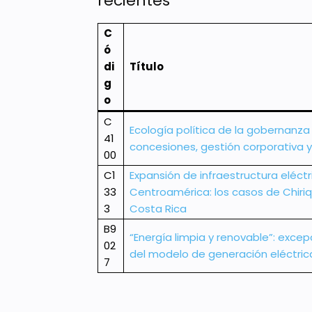
recientes
C
ó
di
Título
g
o
C
Ecología política de la gobernanza
41
concesiones, gestión corporativa 
00
C1
Expansión de infraestructura eléctri
33
Centroamérica: los casos de Chiriq
3
Costa Rica
B9
“Energía limpia y renovable”: exce
02
del modelo de generación eléctric
7