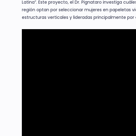
Latina”. Este proyecto, el Dr. Pignataro investiga cuále
región optan por seleccionar mujeres en papeletas vi
estructuras verticales y lideradas principalmente po