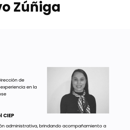
vo Zúñiga
Dirección de
xperiencia en la
ose
l CIEP
stión administrativa, brindando acompañamiento a