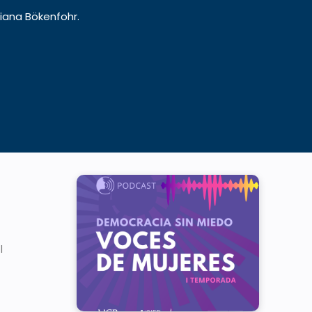
iana Bökenfohr.
l