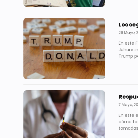
Los se
29 Mayo, 
En este 
Johannin
Trump pa
Respue
7 Mayo, 2
En este 
cómo fac
tomadas 