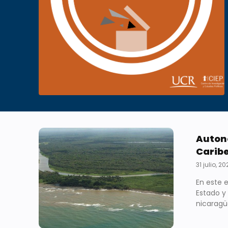
Autono
Carib
31 julio, 2
En este e
Estado y
nicaragü