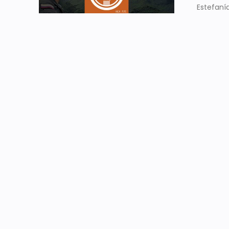
Estefaní
equivoca
Estado en
¿Por q
durant
21 julio, 20
31 minut
entre gru
Puntualm
religioso
sus respe
Imagin
elecci
4 Febrero,