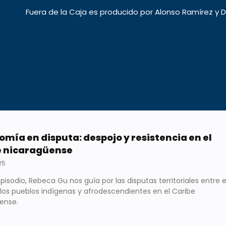
Fuera de la Caja es producido por Alonso Ramírez y D
mía en disputa: despojo y resistencia en el
e nicaragüense
025
pisodio, Rebeca Gu nos guía por las disputas territoriales entre e
 los pueblos indígenas y afrodescendientes en el Caribe
ense.