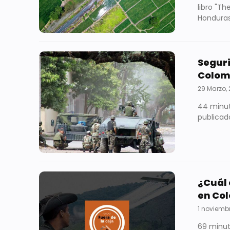
libro "Th
Honduras
Seguri
Colom
29 Marzo,
44 minuto
publicado
¿Cuál 
en Co
1 noviembr
69 minut