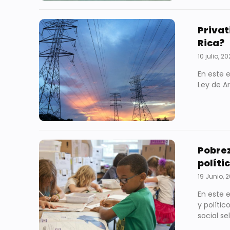
Privat
Rica?
10 julio, 2
En este e
Ley de A
Pobrez
políti
19 Junio, 
En este 
y políti
social se