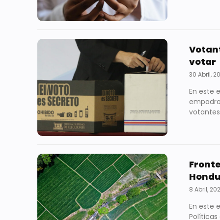
Votan
votar
30 Abril, 2
En este 
empadron
votantes 
Fronte
Hondu
8 Abril, 20
En este 
Políticas