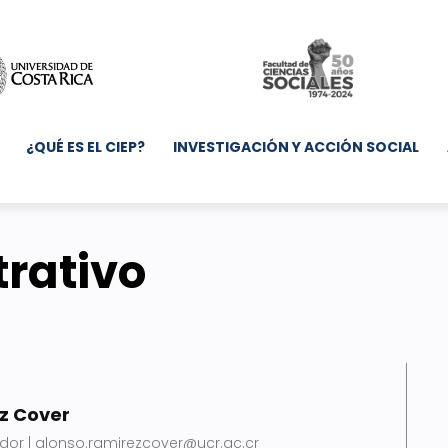
¿QUÉ ES EL CIEP?
INVESTIGACIÓN Y ACCIÓN SOCIAL
rativo
z Cover
ador | alonso.ramirezcover@ucr.ac.cr