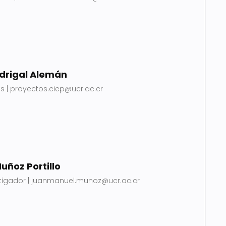
drigal Alemán
s | proyectos.ciep@ucr.ac.cr
uñoz Portillo
stigador | juanmanuel.munoz@ucr.ac.cr