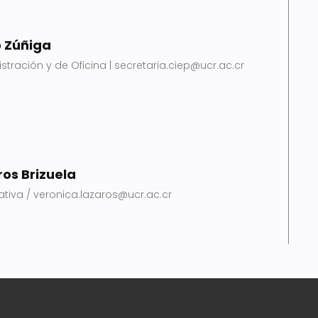
o Zúñiga
stración y de Oficina | secretaria.ciep@ucr.ac.cr
os Brizuela
ativa / veronica.lazaros@ucr.ac.cr