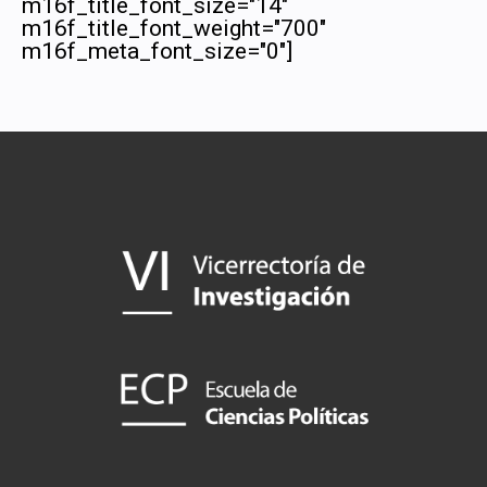
m16f_title_font_size="14"
m16f_title_font_weight="700"
m16f_meta_font_size="0"]