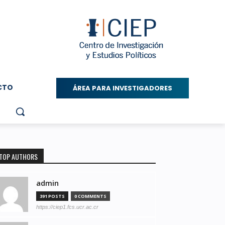
CTO
ÁREA PARA INVESTIGADORES
TOP AUTHORS
admin
391 POSTS
0 COMMENTS
https://ciep1.fcs.ucr.ac.cr