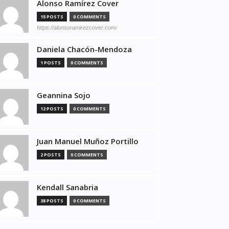
Alonso Ramírez Cover
15 POSTS
0 COMMENTS
https://alonsoramirezcover.com/
Daniela Chacón-Mendoza
1 POSTS
0 COMMENTS
Geannina Sojo
12 POSTS
0 COMMENTS
Juan Manuel Muñoz Portillo
2 POSTS
0 COMMENTS
Kendall Sanabria
38 POSTS
0 COMMENTS